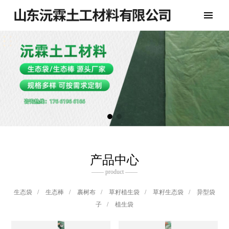
产品中心
—— product ——
生态袋
/
生态棒
/
裹树布
/
草籽植生袋
/
草籽生态袋
/
异型袋
子
/
植生袋