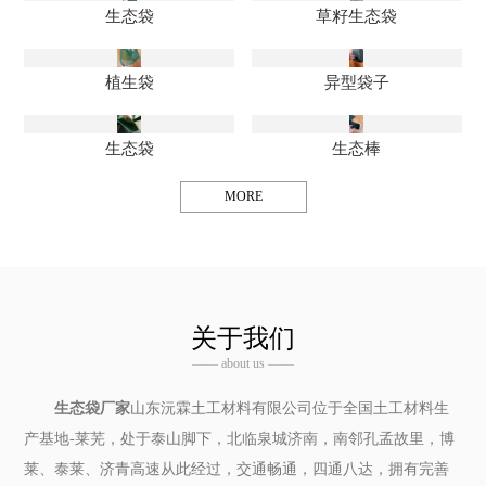
生态袋
草籽生态袋
植生袋
异型袋子
生态袋
生态棒
MORE
关于我们
—— about us ——
生态袋厂家
山东沅霖土工材料有限公司位于全国土工材料生
产基地-莱芜，处于泰山脚下，北临泉城济南，南邻孔孟故里，博
莱、泰莱、济青高速从此经过，交通畅通，四通八达，拥有完善